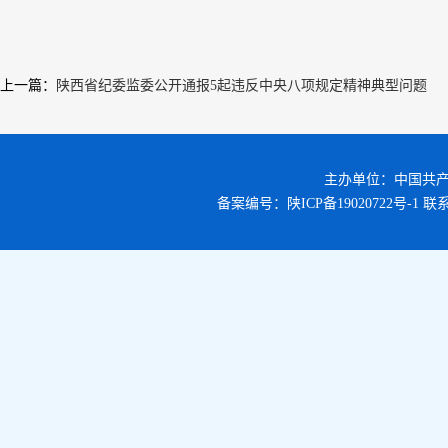
上一篇
：
陕西省纪委监委公开通报5起违反中央八项规定精神典型问题
主办单位：中国共
备案编号：
陕ICP备19020722号-1
联系