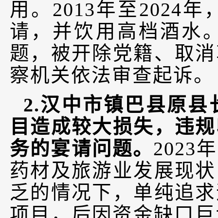
用。2013年至202
请，并饮用高档酒水
题，被开除党籍、取消
察机关依法审查起诉。
2.汉中市镇巴县原
目造成较大损失，违规
务的宴请问题。
202
药材及旅游业发展现状
乏的情况下，单纯追求
项目，后因资金缺口巨