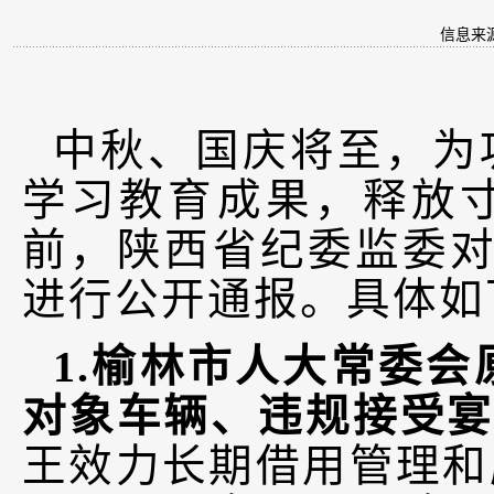
信息来
中秋、国庆将至，为
学习教育成果，释放
前，陕西省纪委监委对
进行公开通报。具体如
1.榆林市人大常委
对象车辆、违规接受
王效力长期借用管理和