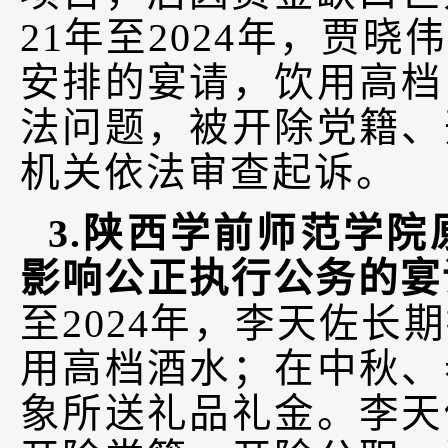
21年至2024年，贾
安排的宴请，饮用高档
法问题，被开除党籍、
机关依法审查起诉。
3.陕西学前师范学
影响公正执行公务的宴
至2024年，李天佐
用高档酒水；在中秋、
象所送礼品礼金。李天