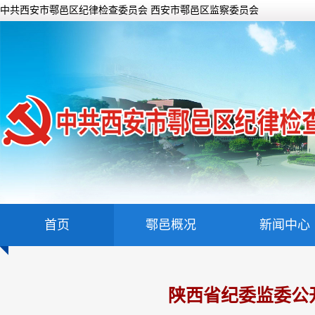
中共西安市鄠邑区纪律检查委员会 西安市鄠邑区监察委员会
首页
鄠邑概况
新闻中心
陕西省纪委监委公