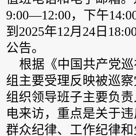
9:00—12:00，下午
14
:
0
到
202
5
年
12
月
24
日
18
公告。
根据《中国共产党巡
组主要受理反映被巡察
组织
领导班子
主要负责
电来访，重点是关于违
群众纪律、工作纪律和