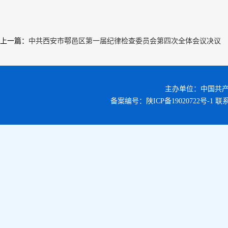
上一篇
：
中共西安市鄠邑区第一届纪律检查委员会第四次全体会议决议
主办单位：中国共
备案编号：
陕ICP备19020722号-1
联系