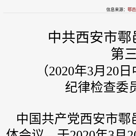
信息来源：
鄠
中共西安市
鄠
第
（
2020
年
3
月
20
日
纪律检查委
中国共产党西安市
鄠
体会议，于
2020
年
3
月
2