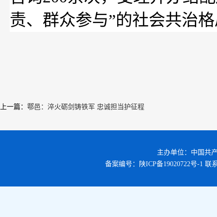
责、群众参与”的社会共治
上一篇
：
鄠邑：淬火砺剑铸铁军 忠诚担当护征程
主办单位：中国共
备案编号：
陕ICP备19020722号-1
联系