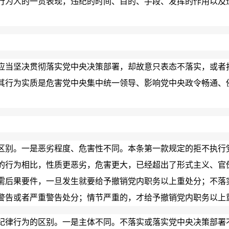
行为人的一贯表现，违纪的时间、目的、手段、发挥的作用以及
当坚决贯彻落实党中央决策部署，却故意只表态不落实，或者
其行为实质是危害党中央集中统一领导、影响党中央政令畅通、
别。一是恶劣程度、危害性不同。本条第一款规定的拒不执行
的行为相比，性质更恶劣，危害更大，已经超出了形式主义、官
需后果要件，一旦发生就要给予撤销党内职务以上重处分；不落
警告或者严重警告处分；情节严重的，才给予撤销党内职务以上
律行为的区别。一是主体不同。不落实或落实党中央决策部署