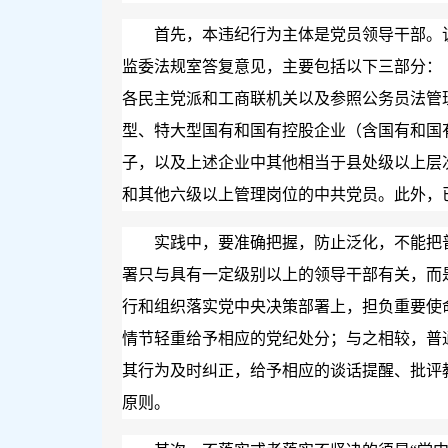
首先，本违纪行为主体是党员领导干部。该条
监委法规室答复意见，主要包括以下三部分：
各民主党派和工商联机关以及参照公务员法管
型、特大型国有和国有控股企业（含国有和国
子，以及上述企业中其他相当于县处级以上层
和其他六级以上管理岗位的中共党员。此外，
实践中，要准确把握，防止泛化，不能把普
署只与具有一定级别以上的领导干部有关，而
行和组织落实党中央决策部署上，担负重要使
情节轻重给予相应的党纪处分；与之相较，普
其行为及时纠正，给予相应的谈话提醒、批评
原则。