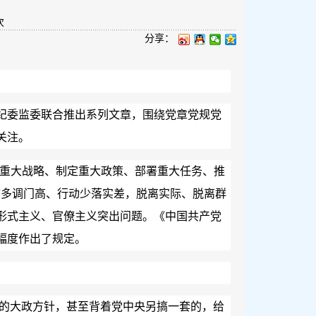
次
分享：
纪委监委联合推出系列文章，围绕党章党规党
关注。
重大战略、制定重大政策、部署重大任务、推
态多调门高、行动少落实差，脱离实际、脱离群
形式主义、官僚主义突出问题。《中国共产党
幅度作出了规定。
的大政方针，甚至背着党中央另搞一套的，给