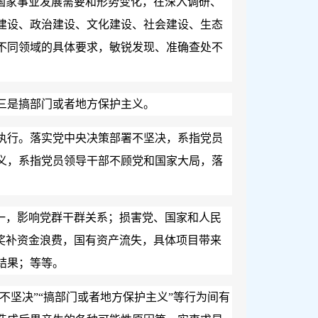
国家事业发展需要和形势变化，在深入调研、
建设、政治建设、文化建设、社会建设、生态
不同领域的具体要求，敏锐发现、准确查处不
三是搞部门或者地方保护主义。
执行。落实党中央决策部署不坚决，系指党员
义，系指党员领导干部不顾党和国家大局，落
一，影响党群干群关系；损害党、国家和人民
奖补资金浪费，国有资产流失，具体项目带来
结果；等等。
坚决”“搞部门或者地方保护主义”等行为间有