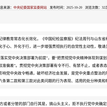
息来源：
中央纪委国家监委网站
发布时间：2025-10-20 浏览次数：
32
律教育常态化长效化，《中国纪检监察报》纪法周刊与山东省
化于心、外化于行，进一步增强贯彻执行的自觉性主动性，敬请
实党中央决策部署为前提”，要“把贯彻党中央精神体现到谋划
校准偏差”。贯彻党中央决策部署有令不行、有禁不止，或者表
影响党中央政令畅通，破坏经济社会发展，是党中央重点整治的
六条第二款和第三款对此类问题的行为表现、适用的处分种类和
方或者分管的部门自行其是，搞山头主义，拒不执行党中央确定