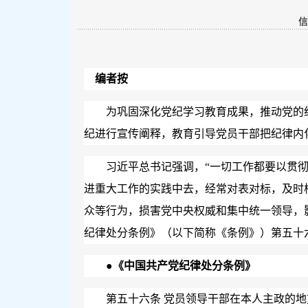
信
编者按
为巩固深化党纪学习教育成果，推动党的纪
纪进行宣传阐释，教育引导党员干部把纪律内
习近平总书记强调，“一切工作都要以贯彻落
进重大工作的实践中去，经常对表对标，及时
众等行为，损害党中央权威和集中统一领导，
纪律处分条例》（以下简称《条例》）第五十
●
《中国共产党纪律处分条例》
第五十六条
党员领导干部在本人主政的地