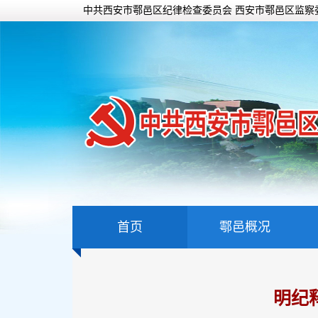
中共西安市鄠邑区纪律检查委员会 西安市鄠邑区监察
首页
鄠邑概况
明纪