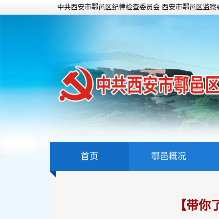
中共西安市鄠邑区纪律检查委员会 西安市鄠邑区监察
首页
鄠邑概况
【带你