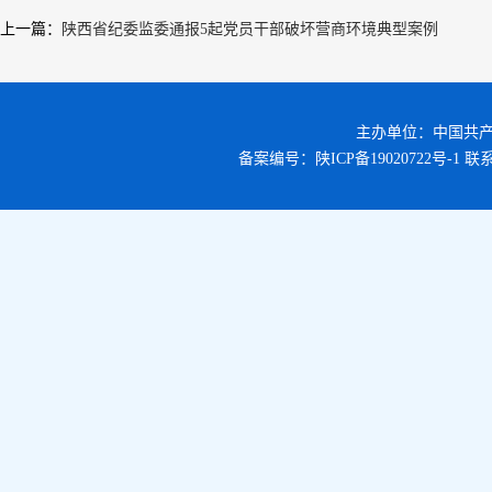
上一篇
：
陕西省纪委监委通报5起党员干部破坏营商环境典型案例
主办单位：中国共
备案编号：
陕ICP备19020722号-1
联系