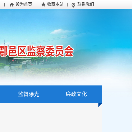
|
设为首页
|
收藏本站
|
联系我们
监督曝光
廉政文化