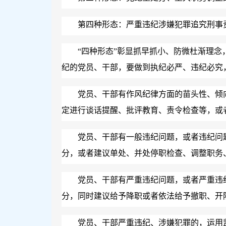
第四种形态：严重违纪涉嫌犯罪追究刑事
“四种形态”彰显抓早抓小、防微杜渐理念，
纪的党员、干部，要做到执纪必严、违纪必究
党员、干部有作风纪律方面的苗头性、倾向
定进行谈话提醒、批评教育、责令检查等，或
党员、干部有一般违纪问题，或者违纪问题
分，或者建议单处、并处停职检查、调整职务
党员、干部有严重违纪问题，或者严重违纪
分，同时建议给予降职或者依法给予撤职、开
党员、干部严重违纪、涉嫌犯罪的，运用监