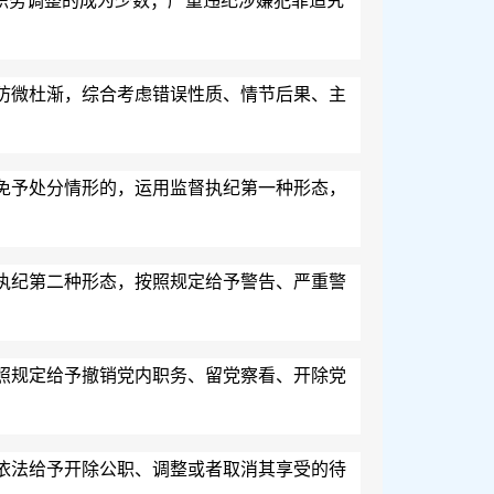
职务调整的成为少数；严重违纪涉嫌犯罪追究
防微杜渐，综合考虑错误性质、情节后果、主
免予处分情形的，运用监督执纪第一种形态，
执纪第二种形态，按照规定给予警告、严重警
照规定给予撤销党内职务、留党察看、开除党
依法给予开除公职、调整或者取消其享受的待