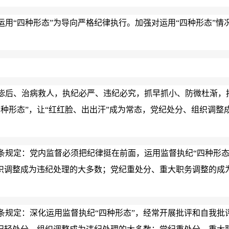
“四种形态”为导向严格纪律执行。加强对运用“四种形态”情
后、治病救人，执纪必严、违纪必究，抓早抓小、防微杜渐，
种形态”，让“红红脸、出出汗”成为常态，党纪处分、组织调
定：党内监督必须把纪律挺在前面，运用监督执纪“四种形态
组织调整成为违纪处理的大多数；党纪重处分、重大职务调整的成
定：深化运用监督执纪“四种形态”，经常开展批评和自我批