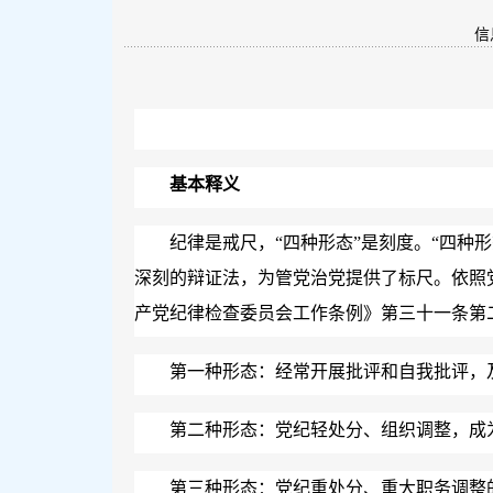
信
基本释义
纪律是戒尺，“四种形态”是刻度。“四种形
深刻的辩证法，为管党治党提供了标尺。依照
产党纪律检查委员会工作条例》第三十一条第二
第一种形态：经常开展批评和自我批评，及时
第二种形态：党纪轻处分、组织调整，成为
第三种形态：党纪重处分、重大职务调整