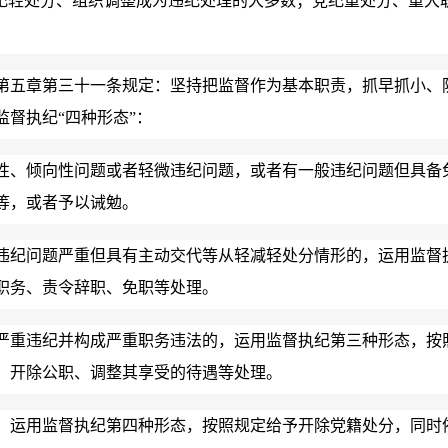
党纪轻处分、组织调整成为违纪处理的大多数；党纪重处分、重大
五章第三十一条规定：坚持把监督作为基本职责，抓早抓小、
督执纪“四种形态”：
、倾向性问题或者轻微违纪问题，或者有一般违纪问题但具备
等，或者予以诫勉。
纪问题严重但具有主动交代等从轻减轻处分情形的，运用监督
职务、责令辞职、免职等处理。
重违纪并构成严重职务违法的，运用监督执纪第三种形态，按
、开除公职、调整其享受的待遇等处理。
运用监督执纪第四种形态，按照规定给予开除党籍处分，同时