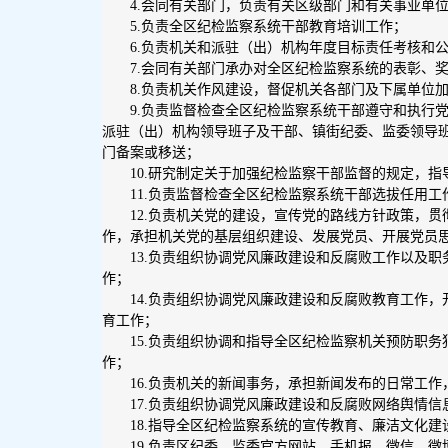
4.会同有关部门，负责有关区级部门和有关事业单
5.负责全区纪检监察系统干部教育培训工作；
6.负责机关和派驻（出）机构年度目标责任考核和
7.会同有关部门承办对全区纪检监察系统的表彰、
8.负责机关作风建设，督促机关各部门及下属单位
9.负责监督检查全区纪检监察系统干部遵守和执行
派驻（出）机构领导班子及干部、镇街纪委、监委领导
门备案或移送；
10.研究制定关于加强纪检监察干部监督的规定，
11.负责监督检查全区纪检监察系统干部选拔任用工
12.负责机关党的建设，宣传党的路线方针政策，
作，承担机关党的基层组织建设、发展党员、开展党员
13.负责组织协调党风廉政建设和反腐败工作以及
作；
14.负责组织协调党风廉政建设和反腐败教育工作
育工作；
15.负责组织协调和指导全区纪检监察机关预防职
作；
16.负责机关的新闻事务，承担新闻发布的日常工
17.负责组织协调党风廉政建设和反腐败网络舆情
18.指导全区纪检监察系统的宣传教育、廉洁文化
19.负责区纪委、监委官方网站、手机报、微信、