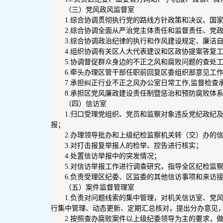
（三）党风政风监督室
1.综合协调贯彻执行党的路线方针政策和决议、国
2.综合协调全面从严治党主体责任和监督责任、党
3.综合协调政治纪律的执行和作风建设规定、廉洁
4.组织协调有关区人大代表建议和区政协提案答复
5.协调督促群众身边的不正之风和腐败问题的查处
6.牵头办理区管干部任职前回复区委组织部意见工
7.承担纠正行业不正之风办公室日常工作,监督检
8.承担区党风廉政建设责任制暨惩治和预防腐败体
（四）信访室
1.归口受理党组织、党员和监察对象违反党纪政纪
报；
2.办理领导批办和上级纪检监察机关转（交）办的
3.对打击报复举报人的检举、控告进行核实；
4.处置信访举报中的突发情况；
5.对信访举报工作进行调查研究，指导全区纪检监
6.负责受理区纪委、区监委的其他信访事项和来访
（五）案件监督管理室
1.负责对问题线索的集中管理，对机关信访室、党
行集中管理、动态更新、定期汇总核对，提出分办意见
2.按照查办腐败案件以上级纪委领导为主的要求，