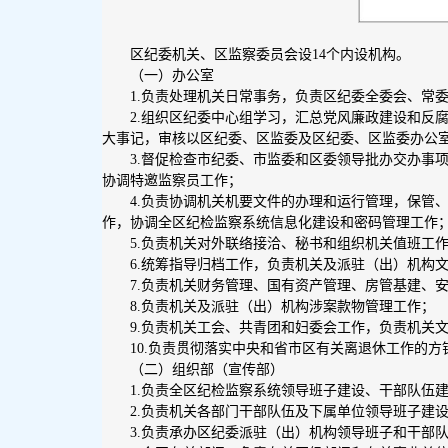
区纪委机关、区监察委员会设14个内设机构。
（一）办公室
1.负责处理机关日常事务，负责区纪委全委会、常
2.组织区纪委中心组学习，汇总党风廉政建设和反
大事记，审核以区纪委、区监委及区纪委、区监委办公
3.督促检查市纪委、市监委和区委领导批办交办事
协调特邀监察员工作；
4.负责协调机关机要文件的办理和运行管理，保管
作，协调全区纪检监察系统信息化建设和密码管理工作
5.负责机关对外联络接洽、秘书和组织机关值班工
6.统筹指导归档工作，负责机关及派驻（出）机构
7.负责机关财务管理、国有资产管理、房管基建、
8.负责机关及派驻（出）机构涉案款物管理工作；
9.负责机关工会、共青团和妇委会工作，负责机关
10.负责贯彻落实中央和省市区有关离退休工作的
（二）组织部（宣传部）
1.负责全区纪检监察系统领导班子建设、干部队伍
2.负责机关各部门干部队伍及下属单位领导班子建
3.负责承办区纪委派驻（出）机构领导班子和干部