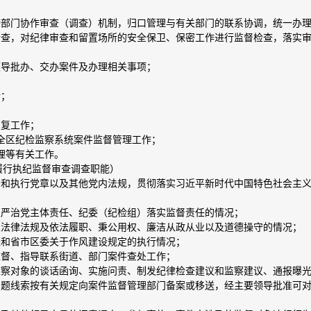
跨部门协作审查（调查）机制，归口管理与有关部门的联系协调，统一办
检查，对纪律审查和留置场所的安全保卫、保密工作进行监督检查，落实
领导批办、交办案件及办理相关事项；
析；
回复工作；
导全区纪检监察系统案件监督管理工作；
理等有关工作。
履行执纪监督审查调查职能）
守和执行党章以及其他党内法规，贯彻落实习近平新时代中国特色社会主
从严治党主体责任、纪委（纪检组）落实监督责任的情况；
家法律法规及依法履职、秉公用权、廉洁从政从业以及道德操守的情况；
央和省市区委关于作风建设规定的执行情况；
监督、指导联系街道、部门案件查处工作；
监察对象的谈话函询、实施问责、制发纪律检查建议和监察建议、通报曝
问题线索按有关规定向案件监督管理部门备案或移送，经主要领导批准可
；