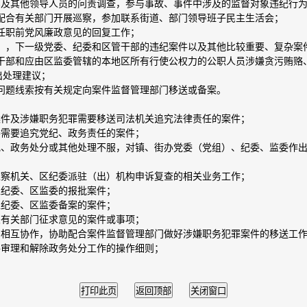
部及其他领导人员的问责调查，参与事故、事件中涉及的监督对象违纪行
、配合有关部门开展巡察，参加联系街道、部门领导班子民主生活会；
部任职前党风廉政意见的回复工作；
委），下一级党委、纪委和区管干部的违纪案件以及其他比较重要、复杂案
管干部和应由区监委管辖的本地区所有行使公权力的公职人员涉嫌贪污贿
出处理建议；
关问题线索按有关规定向案件监督管理部门移送或备案。
案件及涉嫌职务犯罪需要移送司法机关追究法律责任的案件；
委需要追究党纪、政务责任的案件；
纪、政务处分或其他处理不服，对镇、街办党委（党组）、纪委、监委作
监察机关、区纪委派驻（出）机构申诉复查的相关业务工作；
区纪委、区监委的报批案件；
区纪委、区监委备案的案件；
关有关部门征求意见的案件或事项；
的相互协作，协助配合案件监督管理部门做好涉嫌职务犯罪案件的移送工
件审理和解除政务处分工作的操作细则；