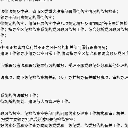
家法律法规及中央、省市区委重大决策部署贯彻落实情况的监督检查；
政领导干部问责规定的贯彻落实；
自律规定的落实，组织开展落实中央八项规定精神及纠“四风”等专项监督
工作；指导全区纪检监察系统的党风政风监督工作，综合分析党风政风监
工作；
作；
查承担纠正损害群众利益不正之风任务的相关部门履行职责情况；
系建设工作领导小组办公室日常工作,协调指导全区惩治和预防腐败及党风
及涉嫌职务违法和职务犯罪行为的举报，受理不服党政纪处分和其他处理
信访事项，向下级纪检监察机关转（交）办并督办有关举报事项，审核办
察系统的信访举报工作；
接待场所的规划、建设与人员管理等工作。
风政风监督室、纪检监察室等部门的问题线索及巡察工作机构和审计机关
，报委主要领导批准后分送相关纪检监察室；
做好线索处置和案件查办向同级党委和上级纪委、监委报告的有关工作，