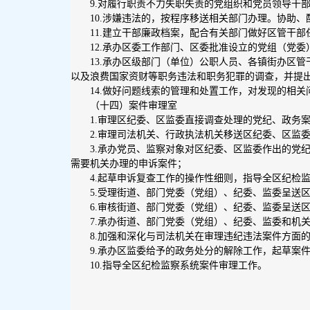
9.对履行职责不力失职失责的党组织和党员领导干
10.涉嫌违法的，按程序移送相关部门办理。协助
11.建立干部廉政档案，配合有关部门做好区管干
12.承办区委工作部门、区委批准设立的党组（党
13.承办区级部门（单位）公职人员、各镇街办区
以及浪费国家资财等职务违法和职务犯罪的调查，并提
14.做好问题线索的管理和处置工作，对发现的相
（十四）案件审理室
1.审理区纪委、区监委直接调查处理的党纪、政务
2.审理司法机关、行政执法机关移送区纪委、区监
3.承办党员、监察对象对区纪委、区监委作出的党
需要机关办理的申诉案件；
4.起草申诉复查工作的操作性细则，指导全区纪检
5.受理街道、部门党委（党组）、纪委、监委呈送
6.审核街道、部门党委（党组）、纪委、监委呈送
7.承办街道、部门党委（党组）、纪委、监委和机
8.加强和深化与司法机关在审理违纪违法案件方面
9.承办区监委给予的政务处分的解除工作，起草案
10.指导全区纪检监察系统案件审理工作。