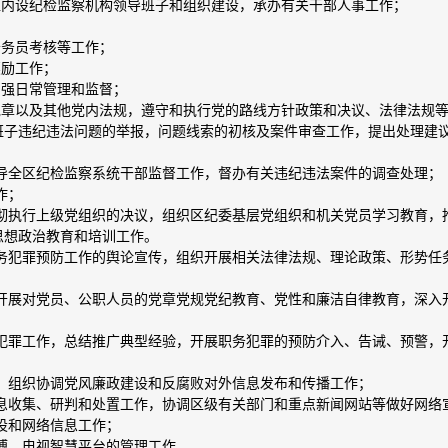
位内设纪检监察机构领导班子和组织建设，承办有关干部人事工作；
公务员考核等工作；
奖励工作；
加强日常管理和监督；
党章以及其他党内法规，遵守和执行党的路线方针政策和决议、法律法规
班子违纪违法问题的举报，问题线索的初核及案件审查工作，提出处理建
指导全区纪检监察系统干部监督工作，督办有关违纪违法案件的调查处理；
作；
贯彻执行上级党组织的决议，组织区纪委基层党组织和机关党员学习教育
思想政治教育和培训工作。
职务犯罪预防工作的舆论宣传，组织开展相关法律法规、理论政策、形势
，开展对党员、公职人员的党章党规党纪教育、党性和廉洁自律教育，深
务犯罪工作，总结推广典型经验，开展职务犯罪的预防介入、告诫、预警
作，组织协调党风廉政建设和反腐败对外信息发布和传播工作；
信息收集、研判和处置工作，协调区级有关部门和重点新闻网站等做好网络
建设和网络信息工作；
微博、电视智慧平台的管理工作。