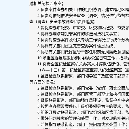
送相关纪检监察室；
3.负责案件查办相关工作的组织协调，建立跨地区
4.负责对依纪依法安全审查（调查）情况进行监督
查（调查）安全事故调查和责任追究；
5.督促查办市纪委、市监委、区委和区纪委、监委
6.协调办理涉嫌犯罪案件的移送司法机关事宜；
7.负责对查办案件及相关专项工作情况进行统计分
8.协调有关部门建立完善查办案件信息系统；
9.协助有关部门做好区管干部任职前党风廉政意见
10.承担区委反腐败协调小组办公室日常工作，指
11.负责全区纪检监察机关办案人才库队伍建设、管
（六—十三）第一纪检监察室至第八纪检监察室（
1.监督检查联系街道、部门领导班子及区管干部遵
等方面的情况；
2.监督检查联系街道、部门党委（党组）落实全面
3.监督检查联系街道、部门区管干部遵守和执行国
4.督促联系街道、部门加强作风建设，监督检查中
5.按照查办腐败案件以上级纪委领导为主的要求，
6.组织开展对联系街道、部门党组织和区管干部、
7.做好问题线索的管理和处置工作，对发现的相关
8.监督指导联系街道、部门上报问题线索处置工作