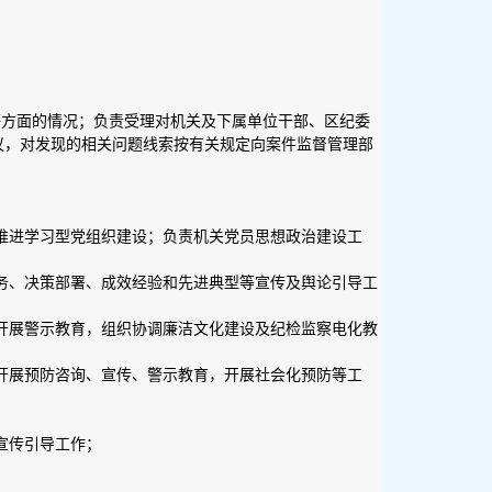
等方面的情况；负责受理对机关及下属单位干部、区纪委
议，对发现的相关问题线索按有关规定向案件监督管理部
，推进学习型党组织建设；负责机关党员思想政治建设工
任务、决策部署、成效经验和先进典型等宣传及舆论引导工
入开展警示教育，组织协调廉洁文化建设及纪检监察电化教
，开展预防咨询、宣传、警示教育，开展社会化预防等工
宣传引导工作；